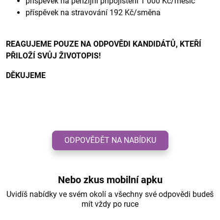
příspěvek na penzijní připojištění 1 000 Kč/měsíc
příspěvek na stravování 192 Kč/směna
REAGUJEME POUZE NA ODPOVĚDI KANDIDÁTŮ, KTEŘÍ
PŘILOŽÍ SVŮJ ŽIVOTOPIS!
DĚKUJEME
ODPOVĚDĚT NA NABÍDKU
Nebo zkus mobilní apku
Uvidíš nabídky ve svém okolí a všechny své odpovědi budeš
mít vždy po ruce