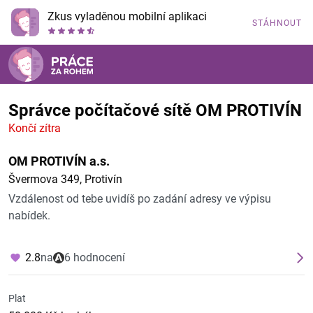
Zkus vyladěnou mobilní aplikaci
STÁHNOUT
Správce počítačové sítě OM PROTIVÍN
Končí zítra
OM PROTIVÍN a.s.
Švermova 349, Protivín
Vzdálenost od tebe uvidíš po zadání adresy ve výpisu
nabídek.
2.8
na
6 hodnocení
Plat