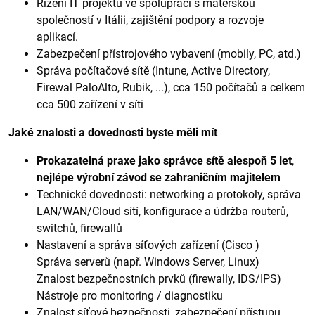
Řízení IT projektů ve spolupráci s mateřskou
společností v Itálii, zajištění podpory a rozvoje
aplikací.
Zabezpečení přístrojového vybavení (mobily, PC, atd.)
Správa počítačové sítě (Intune, Active Directory,
Firewal PaloAlto, Rubik, ...), cca 150 počítačů a celkem
cca 500 zařízení v síti
Jaké znalosti a dovednosti byste měli mít
Prokazatelná praxe jako správce sítě alespoň 5 let
,
nejlépe výrobní závod se zahraničním majitelem
Technické dovednosti: networking a protokoly, správa
LAN/WAN/Cloud sítí, konfigurace a údržba routerů,
switchů, firewallů
Nastavení a správa síťových zařízení (Cisco )
Správa serverů (např. Windows Server, Linux)
Znalost bezpečnostních prvků (firewally, IDS/IPS)
Nástroje pro monitoring / diagnostiku
Znalost síťové bezpečnosti, zabezpečení přístupu,