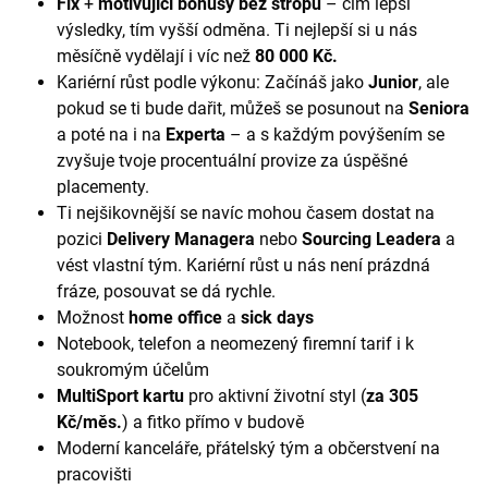
Fix
+
motivující bonusy bez stropu
– čím lepší
výsledky, tím vyšší odměna. Ti nejlepší si u nás
měsíčně vydělají i víc než
80 000 Kč.
Kariérní růst podle výkonu: Začínáš jako
Junior
, ale
pokud se ti bude dařit, můžeš se posunout na
Seniora
a poté na i na
Experta
– a s každým povýšením se
zvyšuje tvoje procentuální provize za úspěšné
placementy.
Ti nejšikovnější se navíc mohou časem dostat na
pozici
Delivery Managera
nebo
Sourcing Leadera
a
vést vlastní tým. Kariérní růst u nás není prázdná
fráze, posouvat se dá rychle.
Možnost
home office
a
sick days
Notebook, telefon a neomezený firemní tarif i k
soukromým účelům
MultiSport kartu
pro aktivní životní styl (
za 305
Kč/měs.
) a fitko přímo v budově
Moderní kanceláře, přátelský tým a občerstvení na
pracovišti