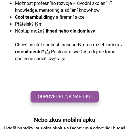
Možnost profesního rozvoje – úvodní školení, IT
knowledge, mentoring a sdílení know-how
Cool teambuildingy
a firemní akce
Přátelský tým
Nástup možný
ihned
nebo dle domluvy
Chceš se stát součástí našeho týmu a rozjet kariéru v
recruitmentu
?
📩 Pošli nám své CV a dejme tomu
společně šanci! 🫱🏻🫲🏼
ODPOVĚDĚT NA NABÍDKU
Nebo zkus mobilní apku
Uvidíš nabídky ve svém okolí a všechny své odpovědi budeš