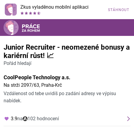
Zkus vyladěnou mobilní aplikaci
STÁHNOUT
Junior Recruiter - neomezené bonusy a
kariérní růst! 📈
Pořád hledají
CoolPeople Technology a.s.
Na strži 2097/63, Praha-Krč
Vzdálenost od tebe uvidíš po zadání adresy ve výpisu
nabídek.
3.9
na
102 hodnocení