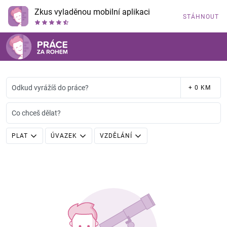
Zkus vyladěnou mobilní aplikaci
STÁHNOUT
Odkud vyrážíš do práce?
+ 0 KM
Co chceš dělat?
PLAT
ÚVAZEK
VZDĚLÁNÍ