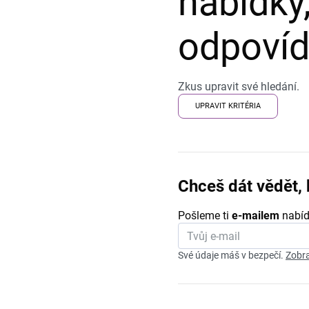
nabídky,
odpovída
Zkus upravit své hledání.
UPRAVIT KRITÉRIA
Chceš dát vědět, 
Pošleme ti
e-mailem
nabíd
Své údaje máš v bezpečí.
Zobra