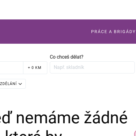
PRÁCE A BRIGÁDY
Co chceš dělat?
+ 0 KM
ZDĚLÁNÍ
teď nemáme žádné