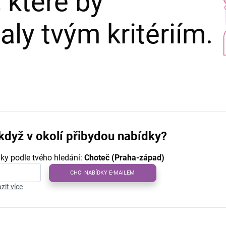
 které by
ly tvým kritériím.
když v okolí přibydou nabídky?
ky podle tvého hledání:
Choteč (Praha-západ)
CHCI NABÍDKY E-MAILEM
zit více