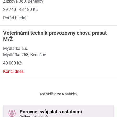
Žižkova 360, Benešov
29 740 - 43 180 Kč
Pořád hledají
Veterinární technik provozovny chovu prasat
M/Ž
Mydlářka a.s.
Mydlářka 253, Benešov
40 000 Kč
Končí dnes
Teď vidíš
6 ze 6
nabídek
Porovnej svůj plat s ostatními
Online srovnávač