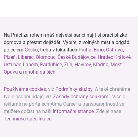
Na Práci za rohem máš největší šanci najít si práci blízko
domova a přestat dojíždět. Vybírej z volných míst a brigád
po celém
Česku
, třeba v lokalitách
Praha
,
Brno
,
Ostrava
,
Plzeň
,
Liberec
,
Olomouc
,
České Budějovice
,
Hradec Králové
,
Ústí nad Labem
,
Pardubice
,
Zlín
,
Havířov
,
Kladno
,
Most
,
Opava
a
mnoha dalších
.
Používáme cookies
, viz
Podmínky služby
. A také chráníme
tvoje osobní údaje, viz
Zásady ochrany soukromí
. Více o
reklamě na portálech Alma Career a transparentnosti se
můžete dočíst na naší
Informační stránce
. Zde je naše
Technická specifikace
.