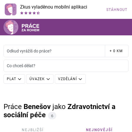
Zkus vyladěnou mobilní aplikaci
STÁHNOUT
Odkud vyrážíš do práce?
+ 0 KM
Co chceš dělat?
PLAT
ÚVAZEK
VZDĚLÁNÍ
Práce
Benešov
jako
Zdravotnictví a
sociální péče
6
NEJBLIŽŠÍ
NEJNOVĚJŠÍ