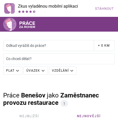
Zkus vyladěnou mobilní aplikaci
STÁHNOUT
Odkud vyrážíš do práce?
+ 0 KM
Co chceš dělat?
PLAT
ÚVAZEK
VZDĚLÁNÍ
Práce
Benešov
jako
Zaměstnanec
provozu restaurace
1
NEJBLIŽŠÍ
NEJNOVĚJŠÍ