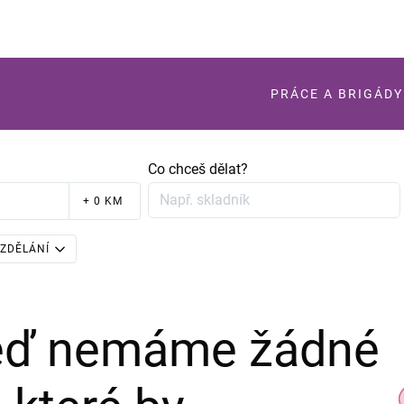
PRÁCE A BRIGÁDY
Co chceš dělat?
+ 0 KM
ZDĚLÁNÍ
teď nemáme žádné