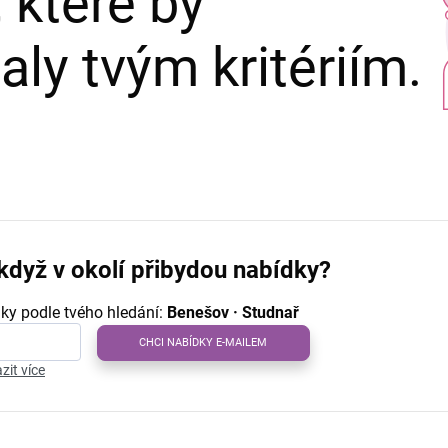
 které by
ly tvým kritériím.
když v okolí přibydou nabídky?
ky podle tvého hledání:
Benešov · Studnař
CHCI NABÍDKY E-MAILEM
zit více