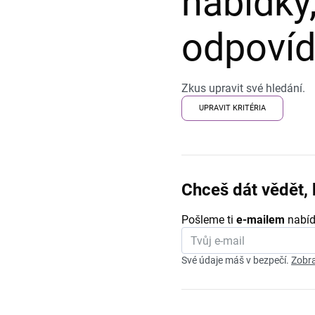
nabídky,
odpovída
Zkus upravit své hledání.
UPRAVIT KRITÉRIA
Chceš dát vědět, 
Pošleme ti
e-mailem
nabíd
Své údaje máš v bezpečí.
Zobra