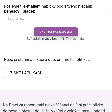
Pošleme ti
e-mailem
nabídky podle tvého hledání:
Benešov · Sládek
CHCI NABÍDKY E-MAILEM
Své údaje máš v bezpečí.
Zobrazit více
Nebo si stáhni aplikaci a upozorníme tě notifikací
ZÍSKEJ APLIKACI
Na Práci za rohem máš největší šanci najít si práci blízko
domova a přestat dojíždět. Vybírej z volných míst a brigád