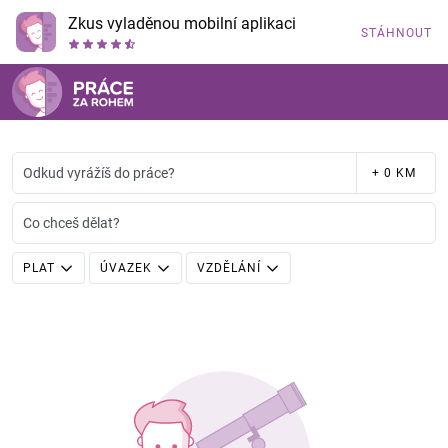
Zkus vyladěnou mobilní aplikaci
STÁHNOUT
Odkud vyrážíš do práce?
+ 0 KM
Co chceš dělat?
PLAT
ÚVAZEK
VZDĚLÁNÍ