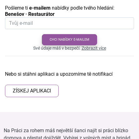
Pošleme ti
e-mailem
nabídky podle tvého hledání:
Benešov · Restaurátor
CHCI NABÍDKY E-MAILEM
Své údaje máš v bezpečí.
Zobrazit více
Nebo si stáhni aplikaci a upozorníme tě notifikací
ZÍSKEJ APLIKACI
Na Práci za rohem máš největší šanci najít si práci blízko
domova a přestat dojíždět. Vybírej z volných míst a brigád