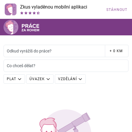
Zkus vyladěnou mobilní aplikaci
STÁHNOUT
Odkud vyrážíš do práce?
+ 0 KM
Co chceš dělat?
PLAT
ÚVAZEK
VZDĚLÁNÍ