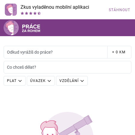
Zkus vyladěnou mobilní aplikaci
STÁHNOUT
Odkud vyrážíš do práce?
+ 0 KM
Co chceš dělat?
PLAT
ÚVAZEK
VZDĚLÁNÍ