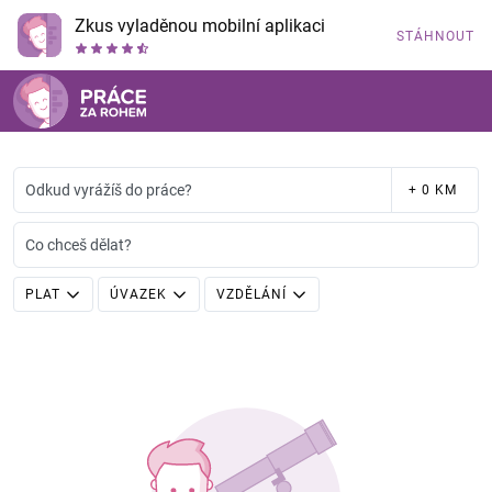
Zkus vyladěnou mobilní aplikaci
STÁHNOUT
Odkud vyrážíš do práce?
+ 0 KM
Co chceš dělat?
PLAT
ÚVAZEK
VZDĚLÁNÍ