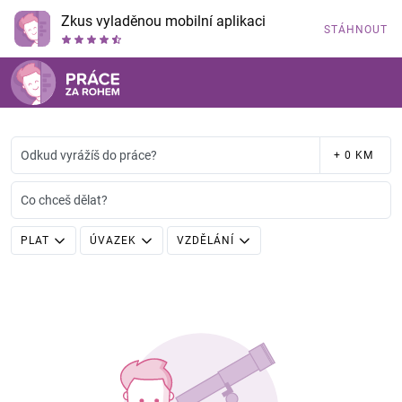
Zkus vyladěnou mobilní aplikaci
STÁHNOUT
Odkud vyrážíš do práce?
+ 0 KM
Co chceš dělat?
PLAT
ÚVAZEK
VZDĚLÁNÍ