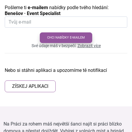
Pošleme ti
e-mailem
nabídky podle tvého hledání:
Benešov · Event Specialist
CHCI NABÍDKY E-MAILEM
Své údaje máš v bezpečí.
Zobrazit více
Nebo si stáhni aplikaci a upozorníme tě notifikací
ZÍSKEJ APLIKACI
Na Práci za rohem máš největší šanci najít si práci blízko
domova a přestat dojíždět. Vybírej z volných míst a brigád