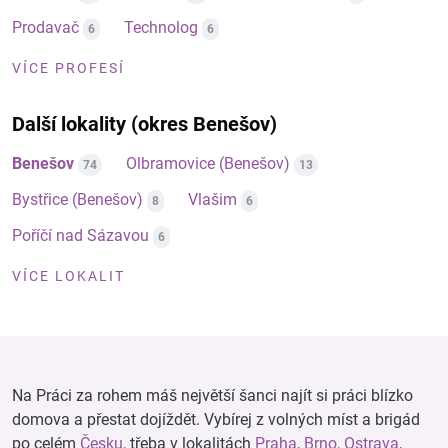
Prodavač
Technolog
6
6
VÍCE PROFESÍ
Další lokality (okres Benešov)
Benešov
Olbramovice (Benešov)
74
13
Bystřice (Benešov)
Vlašim
8
6
Poříčí nad Sázavou
6
VÍCE LOKALIT
Na Práci za rohem máš největší šanci najít si práci blízko
domova a přestat dojíždět. Vybírej z volných míst a brigád
po celém
Česku
, třeba v lokalitách
Praha
,
Brno
,
Ostrava
,