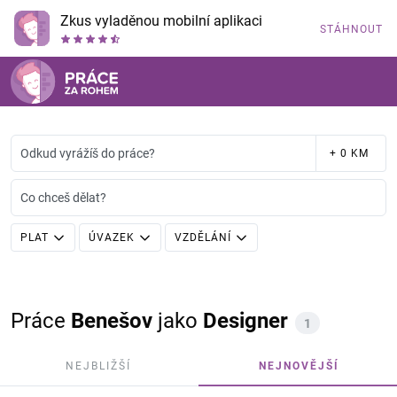
Zkus vyladěnou mobilní aplikaci
STÁHNOUT
Odkud vyrážíš do práce?
+ 0 KM
Co chceš dělat?
PLAT
ÚVAZEK
VZDĚLÁNÍ
Práce
Benešov
jako
Designer
1
NEJBLIŽŠÍ
NEJNOVĚJŠÍ