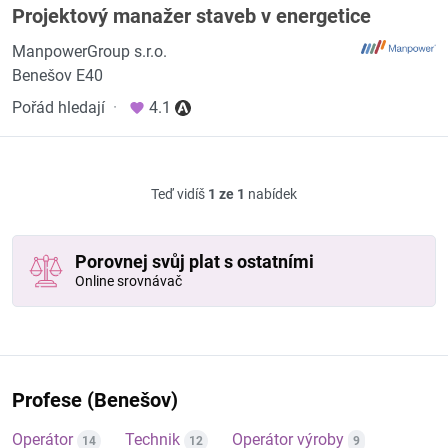
Projektový manažer staveb v energetice
ManpowerGroup s.r.o.
Benešov E40
Pořád hledají
·
4.1
Teď vidíš
1 ze 1
nabídek
Porovnej svůj plat s ostatními
Online srovnávač
Profese (Benešov)
Operátor
Technik
Operátor výroby
14
12
9