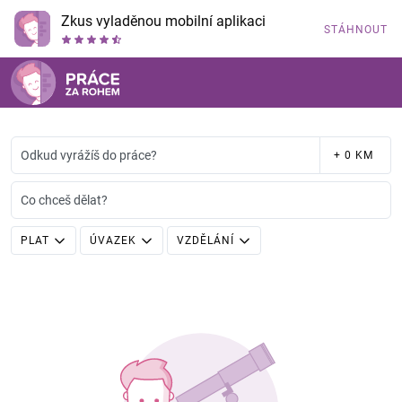
Zkus vyladěnou mobilní aplikaci
STÁHNOUT
Odkud vyrážíš do práce?
+ 0 KM
Co chceš dělat?
PLAT
ÚVAZEK
VZDĚLÁNÍ