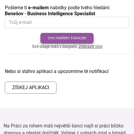
Pošleme ti
e-mailem
nabídky podle tvého hledání:
Benešov · Business Intelligence Specialist
CHCI NABÍDKY E-MAILEM
Své údaje máš v bezpečí.
Zobrazit více
Nebo si stáhni aplikaci a upozorníme tě notifikací
ZÍSKEJ APLIKACI
Na Práci za rohem máš největší šanci najít si práci blízko
domova a přestat dojíždět. Vybírej z volných míst a brigád