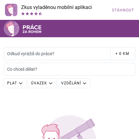
Zkus vyladěnou mobilní aplikaci
STÁHNOUT
Odkud vyrážíš do práce?
+ 0 KM
Co chceš dělat?
PLAT
ÚVAZEK
VZDĚLÁNÍ