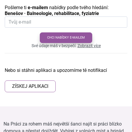
Pošleme ti
e-mailem
nabídky podle tvého hledání:
Benešov · Balneologie, rehabilitace, fyziatrie
CHCI NABÍDKY E-MAILEM
Své údaje máš v bezpečí.
Zobrazit více
Nebo si stáhni aplikaci a upozorníme tě notifikací
ZÍSKEJ APLIKACI
Na Práci za rohem máš největší šanci najít si práci blízko
domova a přestat dojíždět. Vybírej z volných míst a brigád