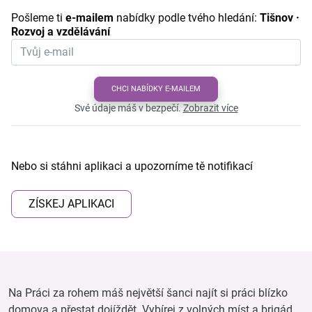
Pošleme ti
e-mailem
nabídky podle tvého hledání:
Tišnov ·
Rozvoj a vzdělávání
CHCI NABÍDKY E-MAILEM
Své údaje máš v bezpečí.
Zobrazit více
Nebo si stáhni aplikaci a upozorníme tě notifikací
ZÍSKEJ APLIKACI
Na Práci za rohem máš největší šanci najít si práci blízko
domova a přestat dojíždět. Vybírej z volných míst a brigád