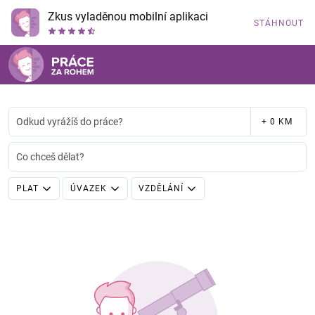
Zkus vyladěnou mobilní aplikaci
STÁHNOUT
Odkud vyrážíš do práce?
+ 0 KM
Co chceš dělat?
PLAT
ÚVAZEK
VZDĚLÁNÍ