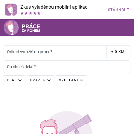
Zkus vyladěnou mobilní aplikaci
STÁHNOUT
Odkud vyrážíš do práce?
+ 0 KM
Co chceš dělat?
PLAT
ÚVAZEK
VZDĚLÁNÍ