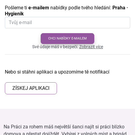
Pošleme ti
e-mailem
nabídky podle tvého hledání:
Praha ·
Hygienik
CHCI NABÍDKY E-MAILEM
Své údaje máš v bezpečí.
Zobrazit více
Nebo si stáhni aplikaci a upozorníme tě notifikací
ZÍSKEJ APLIKACI
Na Práci za rohem máš největší šanci najít si práci blízko
domova a přestat dojíždět. Vybírej z volných míst a brigád