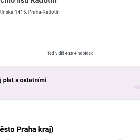
ího lisu Radotín
tínská 1415, Praha-Radotín
Teď vidíš
4 ze 4
nabídek
 plat s ostatními
ěsto Praha kraj)