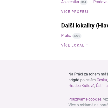
Asistentka
Prodava
361
VÍCE PROFESÍ
Další lokality (Hl
Praha
3202
VÍCE LOKALIT
Na Práci za rohem máš n
brigád po celém
Česku
Hradec Králové
,
Ústí n
Používáme cookies
, vi
Více o reklamě na port