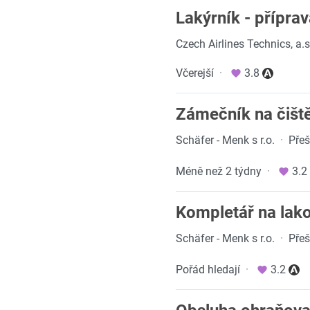
Lakýrník - příprav
Czech Airlines Technics, a.s
Včerejší
·
3.8
Zámečník na čištěn
Schäfer - Menk s r.o.
·
Přeš
Méně než 2 týdny
·
3.2
Kompletář na lak
Schäfer - Menk s r.o.
·
Přeš
Pořád hledají
·
3.2