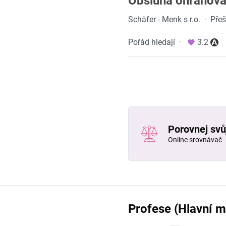
Obsluha ohraňovac
Schäfer - Menk s r.o.
·
Přeš
Pořád hledají
·
3.2
Porovnej svůj
Online srovnávač
Profese (Hlavní m